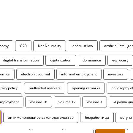
onomy
G20
Net Neutrality
antitrust law
artificial intellig
digital transformation
digitalization
dominance
e-grocery
omics
electronic journal
informal employment
investors
ary policy
multisided markets
opening remarks
philosophy 
employment
volume 16
volume 17
volume 3
«Группа дв
антимонопольное законодательство
безрабо-тица
вступи