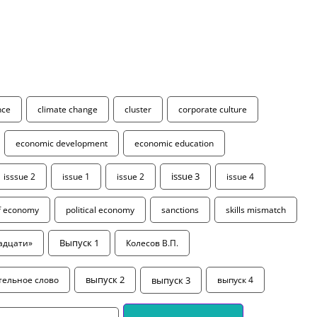
ence
climate change
cluster
corporate culture
economic development
economic education
isssue 2
issue 1
issue 2
issue 3
issue 4
of economy
political economy
sanctions
skills mismatch
адцати»
Выпуск 1
Колесов В.П.
выпуск 3
тельное слово
выпуск 2
выпуск 4