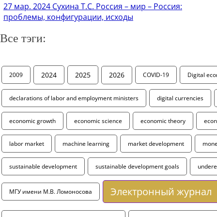
27 мар. 2024
Сухина Т.С. Россия – мир – Россия:
проблемы, конфигурации, исходы
Все тэги:
2024
2025
2026
2009
COVID-19
Digital ec
declarations of labor and employment ministers
digital currencies
economic growth
economic science
economic theory
econ
labor market
machine learning
market development
monet
sustainable development
sustainable development goals
under
Электронный журнал
МГУ имени М.В. Ломоносова