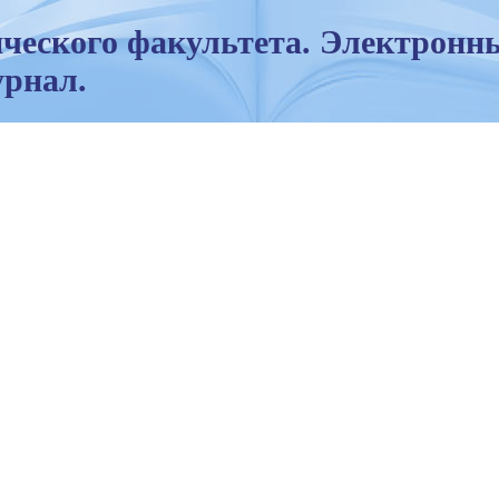
ческого факультета. Электронн
рнал.