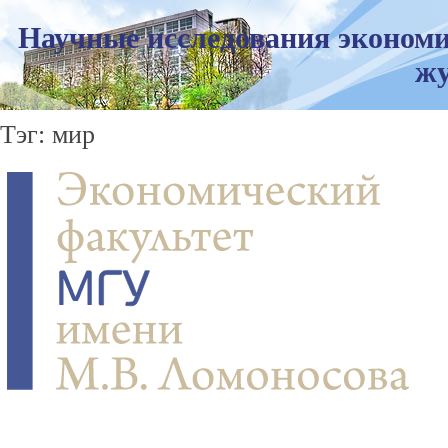
Научные исследования экономи
жу
Тэг: мир