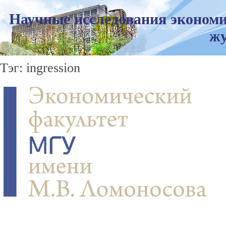
Научные исследования экономи
жу
Тэг: ingression