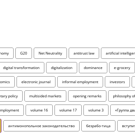
onomy
G20
Net Neutrality
antitrust law
artificial intellig
digital transformation
digitalization
dominance
e-grocery
omics
electronic journal
informal employment
investors
ary policy
multisided markets
opening remarks
philosophy 
employment
volume 16
volume 17
volume 3
«Группа дв
антимонопольное законодательство
безрабо-тица
вступи