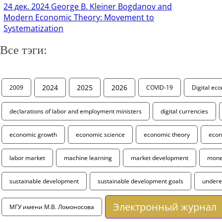
24 дек. 2024
George B. Kleiner Bogdanov and
Modern Economic Theory: Movement to
Systematization
Все тэги:
2024
2025
2026
2009
COVID-19
Digital ec
declarations of labor and employment ministers
digital currencies
economic growth
economic science
economic theory
econ
labor market
machine learning
market development
monet
sustainable development
sustainable development goals
under
Электронный журнал
МГУ имени М.В. Ломоносова