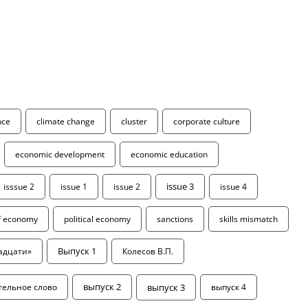
ence
climate change
cluster
corporate culture
economic development
economic education
isssue 2
issue 1
issue 2
issue 3
issue 4
of economy
political economy
sanctions
skills mismatch
адцати»
Выпуск 1
Колесов В.П.
выпуск 3
тельное слово
выпуск 2
выпуск 4