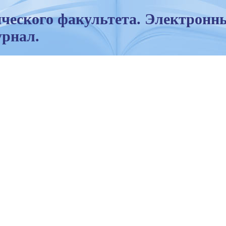
ческого факультета. Электронн
рнал.