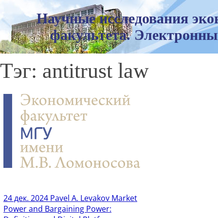
Научные исследования эко
факультета. Электронны
Тэг: antitrust law
24 дек. 2024
Pavel A. Levakov Market
Power and Bargaining Power: