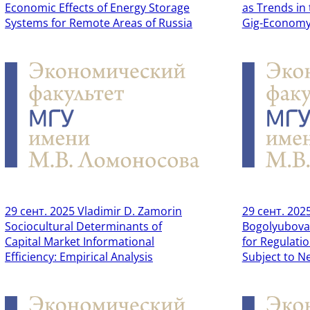
Economic Effects of Energy Storage
as Trends in
Systems for Remote Areas of Russia
Gig-Econom
29 сент. 2025
Vladimir D. Zamorin
29 сент. 202
Sociocultural Determinants of
Bogolyubova
Capital Market Informational
for Regulati
Efficiency: Empirical Analysis
Subject to N