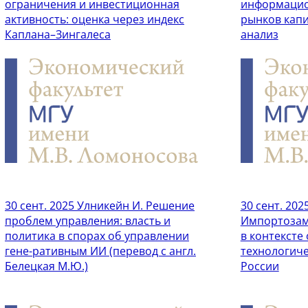
ограничения и инвестиционная
информацио
активность: оценка через индекс
рынков капи
Каплана–Зингалеса
анализ
30 сент. 2025
Улникейн И. Решение
30 сент. 202
проблем управления: власть и
Импортозам
политика в спорах об управлении
в контексте
гене-ративным ИИ (перевод с англ.
технологиче
Белецкая М.Ю.)
России