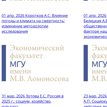
01 апр. 2026
Коротков А.С. Влияние
01 апр. 2026
погоды и климата на смертность:
Белицкая А.В
изменение методологии
общественн
исследования
факторе на
экономическ
31 мар. 2026
Зотова Е.С. Россия в
23 мар. 2026
2025 г.: социум, хозяйство,
А.П. Социок
культура
действии: в