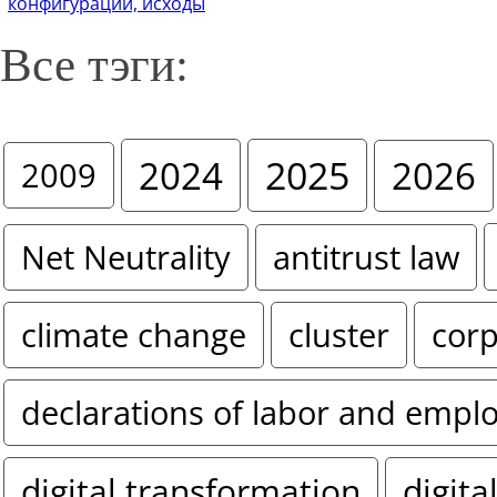
конфигурации, исходы
Все тэги:
2024
2025
2026
2009
Net Neutrality
antitrust law
climate change
cluster
corp
declarations of labor and empl
digital transformation
digita