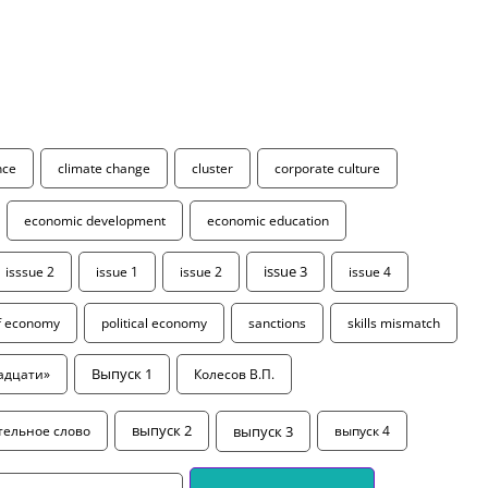
ence
climate change
cluster
corporate culture
economic development
economic education
isssue 2
issue 1
issue 2
issue 3
issue 4
of economy
political economy
sanctions
skills mismatch
адцати»
Выпуск 1
Колесов В.П.
выпуск 3
тельное слово
выпуск 2
выпуск 4