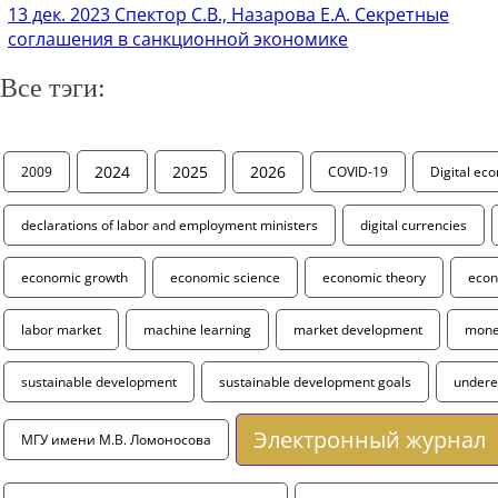
13 дек. 2023
Спектор С.В., Назарова Е.А. Секретные
соглашения в санкционной экономике
Все тэги:
2024
2025
2026
2009
COVID-19
Digital ec
declarations of labor and employment ministers
digital currencies
economic growth
economic science
economic theory
econ
labor market
machine learning
market development
monet
sustainable development
sustainable development goals
under
Электронный журнал
МГУ имени М.В. Ломоносова