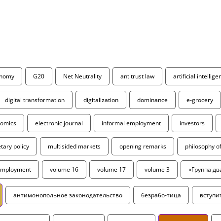
onomy
G20
Net Neutrality
antitrust law
artificial intellig
digital transformation
digitalization
dominance
e-grocery
omics
electronic journal
informal employment
investors
ary policy
multisided markets
opening remarks
philosophy 
employment
volume 16
volume 17
volume 3
«Группа дв
антимонопольное законодательство
безрабо-тица
вступи