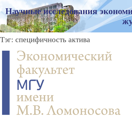
Научные исследования экономи
жу
Тэг: специфичность актива