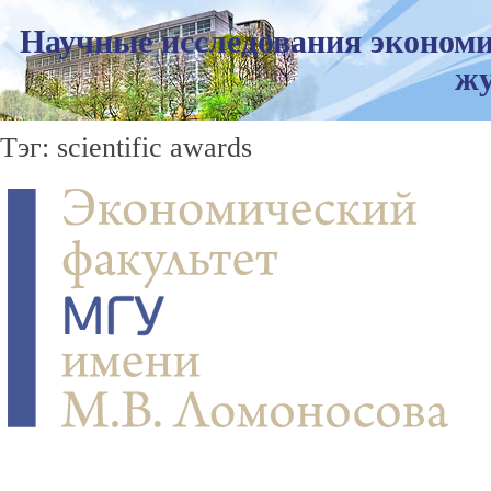
Научные исследования экономи
жу
Тэг: scientific awards