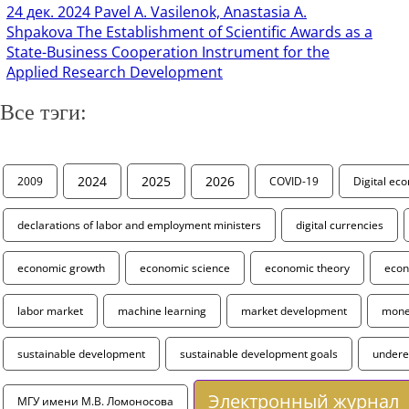
24 дек. 2024
Pavel A. Vasilenok, Anastasia A.
Shpakova The Establishment of Scientific Awards as a
State-Business Cooperation Instrument for the
Applied Research Development
Все тэги:
2024
2025
2026
2009
COVID-19
Digital ec
declarations of labor and employment ministers
digital currencies
economic growth
economic science
economic theory
econ
labor market
machine learning
market development
monet
sustainable development
sustainable development goals
under
Электронный журнал
МГУ имени М.В. Ломоносова