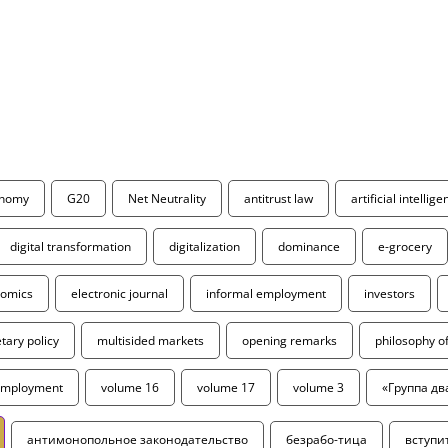
onomy
G20
Net Neutrality
antitrust law
artificial intellig
digital transformation
digitalization
dominance
e-grocery
omics
electronic journal
informal employment
investors
ary policy
multisided markets
opening remarks
philosophy 
employment
volume 16
volume 17
volume 3
«Группа дв
антимонопольное законодательство
безрабо-тица
вступи