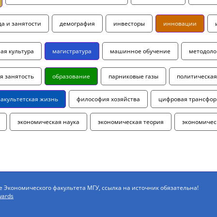
а и занятости
демография
инвесторы
инновации
ая культура
магистратура
машинное обучение
методоло
я занятость
образование
парниковые газы
политическая
акультетская жизнь
философия хозяйства
цифровая трансфо
экономическая наука
экономическая теория
экономичес
Экономического факультета МГУ, ссылка на источник обязательна!
wards