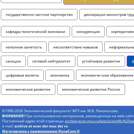
государственно-частное партнерство
декларации министров труд
кафедра политической экономии
конкуренция
корпоративн
неполная занятость
несоответствие навыков
неформальна
санкции
сетевой нейтралитет
устойчивое развитие
ф
цифровые валюты
экономика
экономиче-ское образование
экономическое развитие
экономическое развитие России
©1996-2026 Экономический факультет МГУ им. М.В. Ломоносова.
ВНИМАНИЕ!
При использовании материалов, размещенных на web-сайте 
Постоянный адрес этой страницы:
archive.econ.msu.ru/tags/scientific%20a
e-mail:
archive
at
econ
dot
msu
dot
ru
Изготовлено с применением DynaCont-II