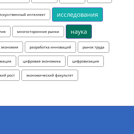
исследования
искусственный интеллект
наука
гия
многосторонние рынки
 экономия
разработка инноваций
рынок труда
рмация
цифровая экономика
цифровизация
кий рост
экономический факультет