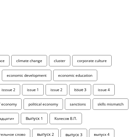
ence
climate change
cluster
corporate culture
economic development
economic education
isssue 2
issue 1
issue 2
issue 3
issue 4
of economy
political economy
sanctions
skills mismatch
адцати»
Выпуск 1
Колесов В.П.
выпуск 3
тельное слово
выпуск 2
выпуск 4