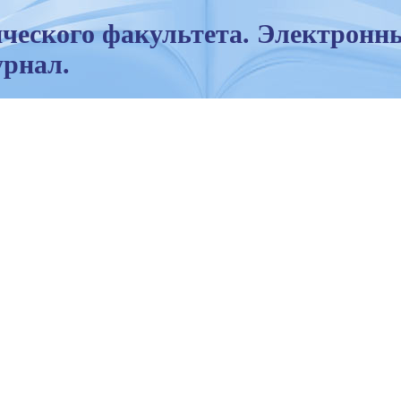
ческого факультета. Электронн
рнал.