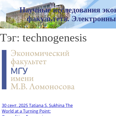
Научные исследования эко
факультета. Электронны
Тэг: technogenesis
30 сент. 2025
Tatiana S. Sukhina The
World at a Turning Point: