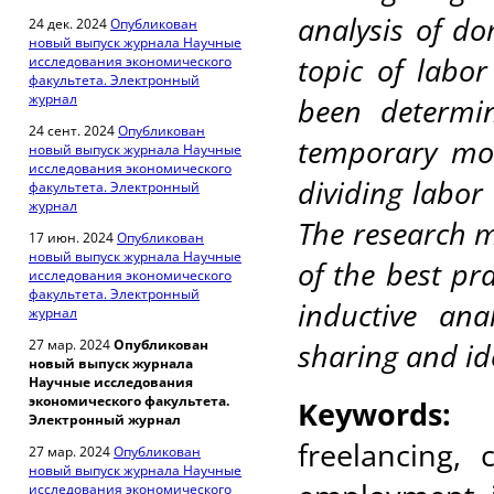
analysis of do
24 дек. 2024
Опубликован
новый выпуск журнала Научные
topic of labo
исследования экономического
факультета. Электронный
журнал
been determi
24 сент. 2024
Опубликован
temporary mod
новый выпуск журнала Научные
исследования экономического
dividing labor
факультета. Электронный
журнал
The research m
17 июн. 2024
Опубликован
новый выпуск журнала Научные
of the best pr
исследования экономического
факультета. Электронный
inductive ana
журнал
27 мар. 2024
Опубликован
sharing and ide
новый выпуск журнала
Научные исследования
экономического факультета.
Keywords:
Электронный журнал
freelancing,
27 мар. 2024
Опубликован
новый выпуск журнала Научные
исследования экономического