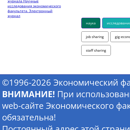
журнала Научные
исследования экономического
факультета. Электронный
журнал
наука
исследовани
job sharing
gig-eco
staff sharing
©1996-2026 Экономический фа
ВНИМАНИЕ!
При использован
web-сайте Экономического фак
обязательна!
Постоянный адрес этой стран