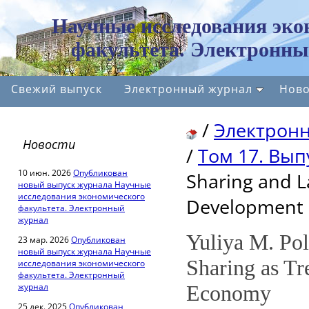
Научные исследования эко
факультета. Электронны
Свежий выпуск
Электронный журнал
Ново
/
Электрон
Новости
/
Том 17. Вып
10 июн. 2026
Опубликован
Sharing and L
новый выпуск журнала Научные
исследования экономического
Development 
факультета. Электронный
журнал
Yuliya M. Po
23 мар. 2026
Опубликован
новый выпуск журнала Научные
Sharing as Tr
исследования экономического
факультета. Электронный
журнал
Economy
25 дек. 2025
Опубликован