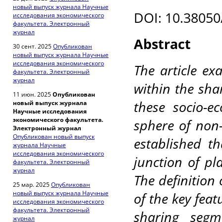
новый выпуск журнала Научные
DOI: 10.38050
исследования экономического
факультета. Электронный
журнал
Abstract
30 сент. 2025
Опубликован
новый выпуск журнала Научные
исследования экономического
The article ex
факультета. Электронный
журнал
within the sha
11 июн. 2025
Опубликован
these socio-e
новый выпуск журнала
Научные исследования
экономического факультета.
sphere of non
Электронный журнал
Опубликован новый выпуск
established t
журнала Научные
исследования экономического
junction of p
факультета. Электронный
журнал
The definition 
25 мар. 2025
Опубликован
новый выпуск журнала Научные
of the key feat
исследования экономического
факультета. Электронный
sharing segm
журнал