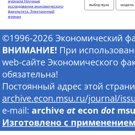
журнала Научные
выбор вуза
модель 
исследования экономического
факультета. Электронный
журнал
©1996-2026 Экономический фа
ВНИМАНИЕ!
При использован
web-сайте Экономического фак
обязательна!
Постоянный адрес этой стран
archive.econ.msu.ru/journal/is
e-mail:
archive
at
econ
dot
ms
Изготовлено с применением 