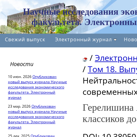
Научные исследования эко
факультета. Электронны
Свежий выпуск
Электронный журнал
Ново
/
Электрон
Новости
/
Том 18. Вып
10 июн. 2026
Опубликован
Нейтральност
новый выпуск журнала Научные
исследования экономического
современных
факультета. Электронный
журнал
Герелишина А
23 мар. 2026
Опубликован
новый выпуск журнала Научные
классиков д
исследования экономического
факультета. Электронный
журнал
DOI
: 10.3805
25 дек. 2025
Опубликован