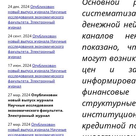
Основной 
24 дек. 2024
Опубликован
систематиза
новый выпуск журнала Научные
исследования экономического
денежной не
факультета. Электронный
журнал
каналов не
24 сент. 2024
Опубликован
новый выпуск журнала Научные
показано, 
исследования экономического
факультета. Электронный
могут возник
журнал
17 июн. 2024
Опубликован
цен и зар
новый выпуск журнала Научные
исследования экономического
информиров
факультета. Электронный
журнал
финансовые 
27 мар. 2024
Опубликован
структурны
новый выпуск журнала
Научные исследования
экономического факультета.
институци
Электронный журнал
кредитной п
27 мар. 2024
Опубликован
новый выпуск журнала Научные
исследования экономического