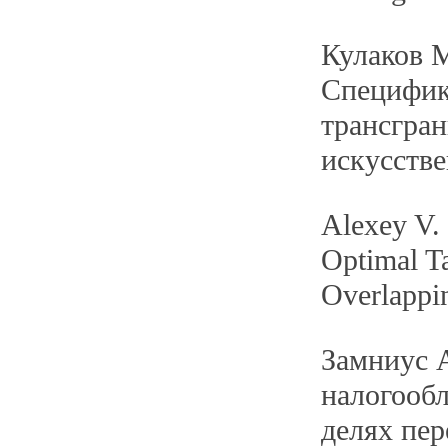
Кулаков М
Специфик
трансгран
искусстве
Alexey V.
Optimal T
Overlappi
Замниус 
налогооб
делях пе