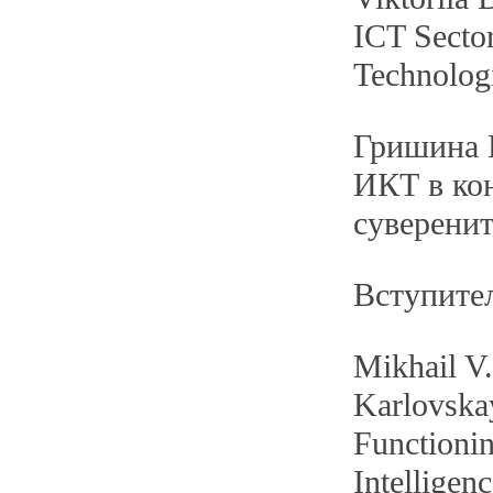
ICT Sector
Technologi
Гришина 
ИКТ в кон
суверенит
Вступите
Mikhail V.
Karlovska
Functionin
Intelligen