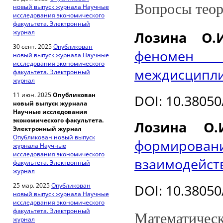
Вопросы тео
новый выпуск журнала Научные
исследования экономического
факультета. Электронный
журнал
Лозина О.И
30 сент. 2025
Опубликован
феномен 
новый выпуск журнала Научные
исследования экономического
междисципл
факультета. Электронный
журнал
11 июн. 2025
Опубликован
DOI
: 10.3805
новый выпуск журнала
Научные исследования
экономического факультета.
Лозина О.
Электронный журнал
Опубликован новый выпуск
формировани
журнала Научные
исследования экономического
взаимодейст
факультета. Электронный
журнал
25 мар. 2025
Опубликован
DOI
: 10.3805
новый выпуск журнала Научные
исследования экономического
факультета. Электронный
Математическ
журнал