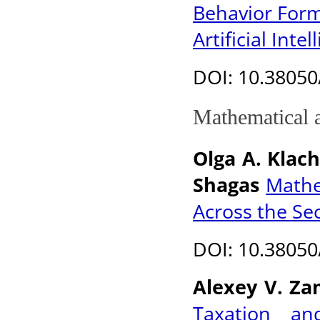
Behavior Form
Artificial Inte
DOI
: 10.3805
Mathematical a
Olga A. Klac
Shagas
Mathe
Across the Se
DOI
: 10.3805
Alexey V. Z
Taxation an