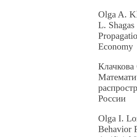
Olga A. K
L. Shagas
Propagatio
Economy
Клачкова 
Математи
распрост
России
Olga I. L
Behavior F