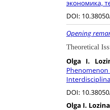
экономика, т
DOI
: 10.3805
Opening rema
Theoretical Is
Olga I. Loz
Phenomeno
Interdiscipli
DOI
: 10.3805
Olga I. Lozin