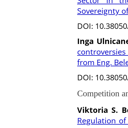
Sector in th
Sovereignty o
DOI
: 10.3805
Inga Ulnican
controversies
from Eng. Bele
DOI
: 10.3805
Competition an
Viktoria S. 
Regulation of