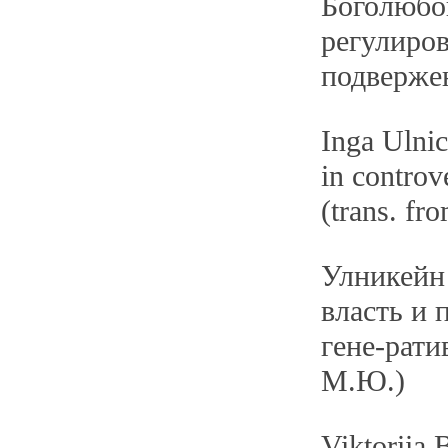
Боголюбо
регулиро
подверже
Inga Ulnic
in controv
(trans. fr
Улникейн
власть и 
гене-рати
М.Ю.)
Viktoriia 