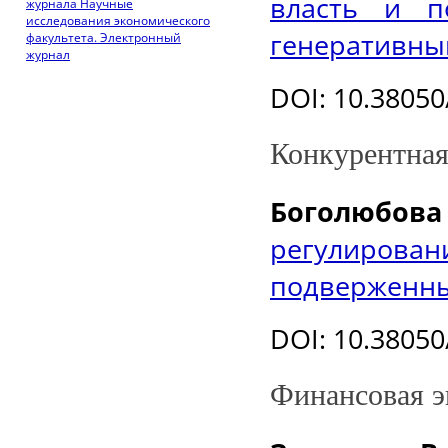
власть и п
журнала Научные
исследования экономического
генеративным
факультета. Электронный
журнал
DOI
: 10.3805
Конкурентная
Боголюбо
регулиров
подверженны
DOI
: 10.3805
Финансовая э