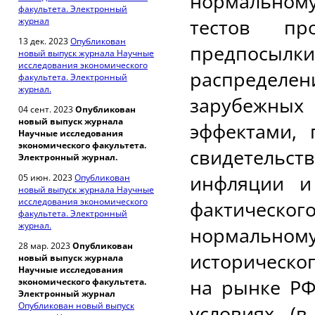
нормальному
факультета. Электронный
тестов про
журнал
13 дек. 2023
Опубликован
предпосылк
новый выпуск журнала Научные
исследования экономического
распределе
факультета. Электронный
журнал.
зарубежны
04 сент. 2023
Опубликован
новый выпуск журнала
эффектами, 
Научные исследования
экономического факультета.
свидетельс
Электронный журнал.
инфляции и
05 июн. 2023
Опубликован
новый выпуск журнала Научные
исследования экономического
фактическог
факультета. Электронный
журнал.
нормальн
28 мар. 2023
Опубликован
историческо
новый выпуск журнала
Научные исследования
на рынке РФ
экономического факультета.
Электронный журнал
Опубликован новый выпуск
условиях (в