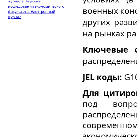
журнала Научные
исследования экономического
военных конф
факультета. Электронный
журнал
других разв
на рынках ра
Ключевые с
распределени
JEL
коды:
G
1
Для цитиро
под вопро
распределен
современно
экономическ