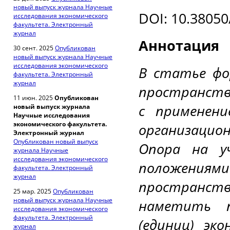
новый выпуск журнала Научные
DOI
: 10.3805
исследования экономического
факультета. Электронный
журнал
Аннотация
30 сент. 2025
Опубликован
новый выпуск журнала Научные
исследования экономического
В статье фо
факультета. Электронный
журнал
пространств
11 июн. 2025
Опубликован
с применен
новый выпуск журнала
Научные исследования
экономического факультета.
организацион
Электронный журнал
Опубликован новый выпуск
Опора на у
журнала Научные
исследования экономического
положениями
факультета. Электронный
журнал
пространств
25 мар. 2025
Опубликован
новый выпуск журнала Научные
наметить п
исследования экономического
факультета. Электронный
(единиц) эк
журнал