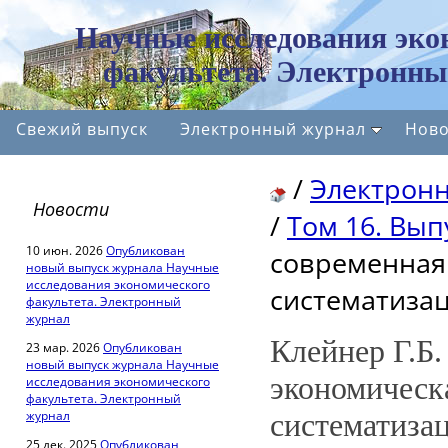
Научные исследования эко
факультета. Электронны
Свежий выпуск
Электронный журнал
Ново
/
Электрон
Новости
/
Том 16. Вып
10 июн. 2026
Опубликован
современная 
новый выпуск журнала Научные
исследования экономического
систематиза
факультета. Электронный
журнал
Клейнер Г.Б.
23 мар. 2026
Опубликован
новый выпуск журнала Научные
экономическ
исследования экономического
факультета. Электронный
журнал
систематиза
25 дек. 2025
Опубликован