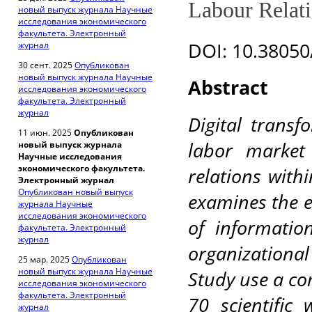
Labour Relat
новый выпуск журнала Научные
исследования экономического
факультета. Электронный
DOI: 10.38050
журнал
30 сент. 2025
Опубликован
новый выпуск журнала Научные
Abstract
исследования экономического
факультета. Электронный
журнал
Digital transf
11 июн. 2025
Опубликован
labor market
новый выпуск журнала
Научные исследования
экономического факультета.
relations with
Электронный журнал
Опубликован новый выпуск
examines the e
журнала Научные
исследования экономического
of informatio
факультета. Электронный
журнал
organizationa
25 мар. 2025
Опубликован
новый выпуск журнала Научные
Study use a co
исследования экономического
факультета. Электронный
70 scientific
журнал