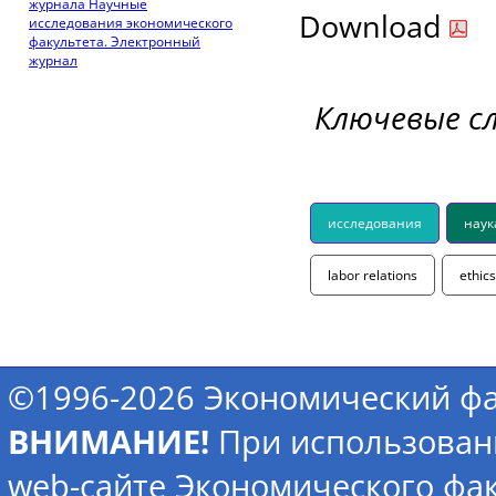
журнала Научные
Download
исследования экономического
факультета. Электронный
журнал
Ключевые с
исследования
наук
labor relations
ethics
©1996-2026 Экономический фа
ВНИМАНИЕ!
При использован
web-сайте Экономического фак