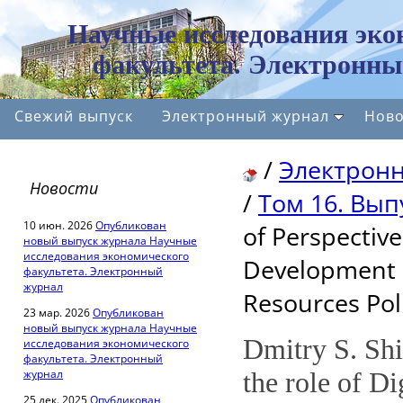
Научные исследования эко
факультета. Электронны
Свежий выпуск
Электронный журнал
Ново
/
Электрон
Новости
/
Том 16. Вып
10 июн. 2026
Опубликован
of Perspective
новый выпуск журнала Научные
исследования экономического
Development 
факультета. Электронный
журнал
Resources Pol
23 мар. 2026
Опубликован
новый выпуск журнала Научные
Dmitry S. Shi
исследования экономического
факультета. Электронный
журнал
the role of Di
25 дек. 2025
Опубликован