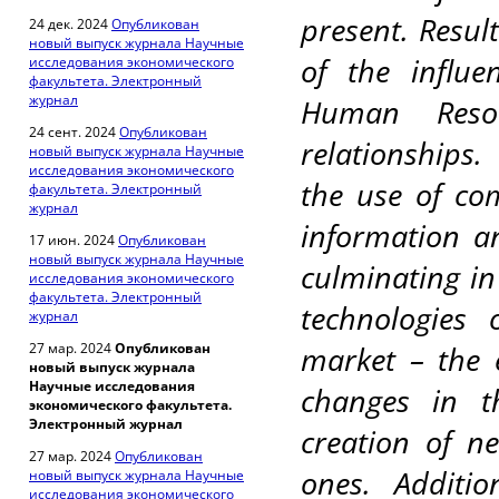
present. Result
24 дек. 2024
Опубликован
новый выпуск журнала Научные
of the influe
исследования экономического
факультета. Электронный
журнал
Human Resou
24 сент. 2024
Опубликован
relationships.
новый выпуск журнала Научные
исследования экономического
the use of co
факультета. Электронный
журнал
information a
17 июн. 2024
Опубликован
новый выпуск журнала Научные
culminating in
исследования экономического
факультета. Электронный
technologies 
журнал
27 мар. 2024
Опубликован
market – the
новый выпуск журнала
Научные исследования
changes in t
экономического факультета.
Электронный журнал
creation of n
27 мар. 2024
Опубликован
ones. Additio
новый выпуск журнала Научные
исследования экономического