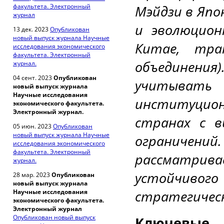
факультета. Электронный
Мэйдзи в Япо
журнал
и эволюцион
13 дек. 2023
Опубликован
новый выпуск журнала Научные
Китае, тра
исследования экономического
факультета. Электронный
объединени
журнал.
04 сент. 2023
Опубликован
учитыват
новый выпуск журнала
Научные исследования
институцион
экономического факультета.
Электронный журнал.
странах с в
05 июн. 2023
Опубликован
новый выпуск журнала Научные
ограничен
исследования экономического
факультета. Электронный
рассматрив
журнал.
устойчив
28 мар. 2023
Опубликован
новый выпуск журнала
стратегичес
Научные исследования
экономического факультета.
Электронный журнал
Опубликован новый выпуск
Ключевые 