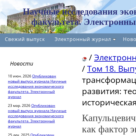
Научные исследования эко
факультета. Электронны
Свежий выпуск
Электронный журнал
Ново
/
Электрон
Новости
/
Том 18. Вып
10 июн. 2026
Опубликован
трансформац
новый выпуск журнала Научные
исследования экономического
развития: те
факультета. Электронный
журнал
историческа
23 мар. 2026
Опубликован
новый выпуск журнала Научные
Капульцевич
исследования экономического
факультета. Электронный
журнал
как фактор э
25 дек. 2025
Опубликован