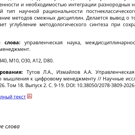
енности и необходимостью интеграции разнородных н
й тип научной рациональности постнеклассическог
ание методов смежных дисциплин. Делается вывод о т
ает углубление методологического синтеза при сох
.
е слова:
управленческая наука, междисциплинарнос
менеджмент.
B40, M10, O30, A12, D80.
рования:
Тутов Л.А., Измайлов А.А. Управленческа
о мышления к цифровому менеджменту // Научные иссл
6. Том 18. Выпуск 2. С. 9-19.
DOI
: 10.38050/2078-3809-2026-
лный текст
е слова