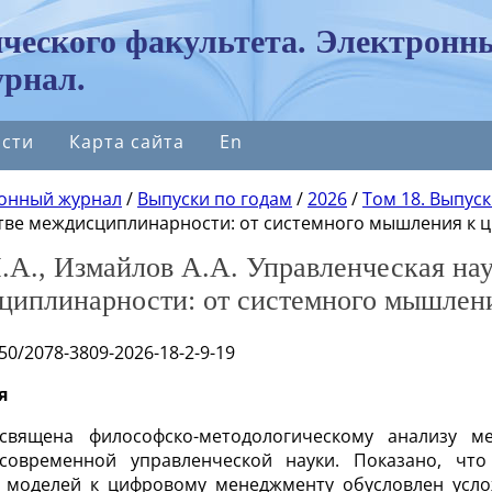
ческого факультета. Электронн
рнал.
сти
Карта сайта
En
онный журнал
/
Выпуски по годам
/
2026
/
Том 18. Выпуск
тве междисциплинарности: от системного мышления к
.А., Измайлов А.А. Управленческая нау
циплинарности: от системного мышлен
050/2078-3809-2026-18-2-9-19
я
освящена философско-методологическому анализу м
современной управленческой науки. Показано, что
 моделей к цифровому менеджменту обусловлен усло