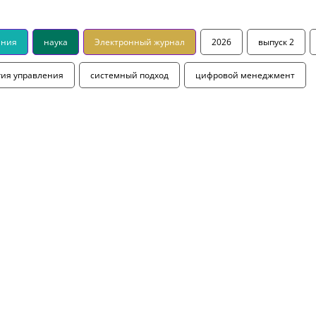
ания
наука
Электронный журнал
2026
выпуск 2
гия управления
системный подход
цифровой менеджмент