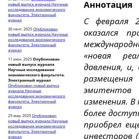
Аннотация
новый выпуск журнала Научные
исследования экономического
факультета. Электронный
С февраля 2
журнал
30 сент. 2025
Опубликован
оказался п
новый выпуск журнала Научные
исследования экономического
международ
факультета. Электронный
журнал
«новая реа
11 июн. 2025
Опубликован
давления, и,
новый выпуск журнала
Научные исследования
экономического факультета.
размещения
Электронный журнал
Опубликован новый выпуск
эмитентов
журнала Научные
исследования экономического
изменения. В
факультета. Электронный
журнал
более доступ
25 мар. 2025
Опубликован
новый выпуск журнала Научные
приобрел ещ
исследования экономического
факультета. Электронный
инвесторов 
журнал