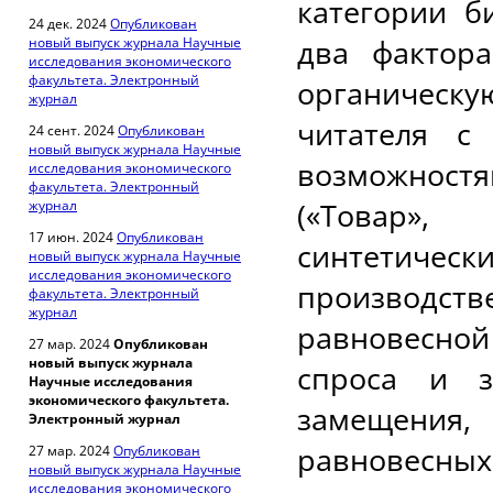
категории б
24 дек. 2024
Опубликован
два фактор
новый выпуск журнала Научные
исследования экономического
факультета. Электронный
органическу
журнал
читателя с
24 сент. 2024
Опубликован
новый выпуск журнала Научные
возможност
исследования экономического
факультета. Электронный
(«Товар»,
журнал
17 июн. 2024
Опубликован
синтетичес
новый выпуск журнала Научные
исследования экономического
производст
факультета. Электронный
журнал
равновесно
27 мар. 2024
Опубликован
новый выпуск журнала
спроса и з
Научные исследования
экономического факультета.
замещени
Электронный журнал
равновесн
27 мар. 2024
Опубликован
новый выпуск журнала Научные
исследования экономического