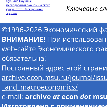
журнала Научные
исследования экономического
Ключевые сл
факультета. Электронный
журнал
©1996-2026 Экономический фа
ВНИМАНИЕ!
При использован
web-сайте Экономического фак
обязательна!
Постоянный адрес этой стран
archive.econ.msu.ru/journal/iss
_and_macroeconomics/
e-mail:
archive
at
econ
dot
ms
Изготовлено с применением 