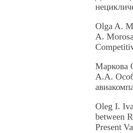
нециклич
Olga A. M
A. Morosan
Competitiv
Маркова 
А.А. Осо
авиакомп
Oleg I. I
between R
Present V