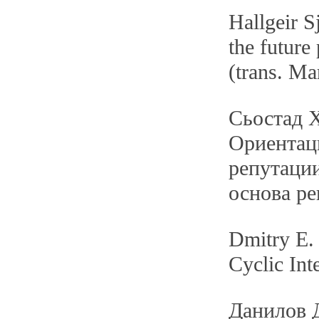
Hallgeir S
the future
(trans. Ma
Сьостад 
Ориентац
репутаци
основа ре
Dmitry E. 
Cyclic Int
Данилов 