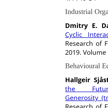
Industrial Org
Dmitry E. D
Cyclic Inter
Research of F
2019. Volume 1
Behavioural E
Hallgeir Sjå
the Futur
Generosity (t
Research of F