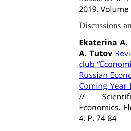
2019. Volume 1
Discussions a
Еkaterina А.
A. Tutov
Revi
club “Economic
Russian Econo
Coming Year 
// Scient
Economics. El
4. P. 74-84