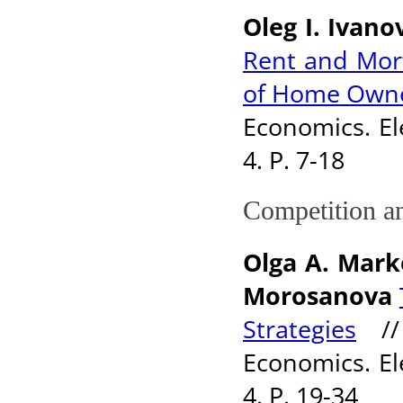
Oleg I. Ivan
Rent and Mort
of Home Own
Economics. El
4. P. 7-18
Competition an
Olga A. Mark
Morosanova
Strategies
// 
Economics. El
4. P. 19-34