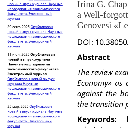
Irina G. Cha
новый выпуск журнала Научные
исследования экономического
a Well-forgot
факультета. Электронный
журнал
Genovesi «Le
30 сент. 2025
Опубликован
новый выпуск журнала Научные
исследования экономического
DOI: 10.38050
факультета. Электронный
журнал
Abstract
11 июн. 2025
Опубликован
новый выпуск журнала
Научные исследования
экономического факультета.
The review exa
Электронный журнал
Опубликован новый выпуск
Economy» as a
журнала Научные
исследования экономического
against the b
факультета. Электронный
журнал
the transition
25 мар. 2025
Опубликован
новый выпуск журнала Научные
исследования экономического
Keywords:
hi
факультета. Электронный
журнал