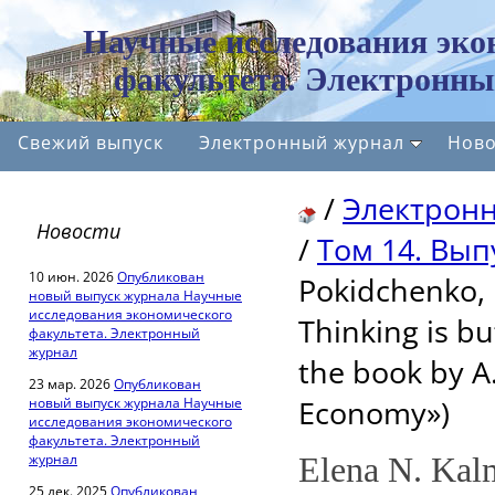
Научные исследования эко
факультета. Электронны
Свежий выпуск
Электронный журнал
Ново
/
Электрон
Новости
/
Том 14. Вып
10 июн. 2026
Опубликован
Pokidchenko, 
новый выпуск журнала Научные
исследования экономического
Thinking is bu
факультета. Электронный
журнал
the book by A.
23 мар. 2026
Опубликован
Economy»)
новый выпуск журнала Научные
исследования экономического
факультета. Электронный
журнал
Elena N. Kal
25 дек. 2025
Опубликован