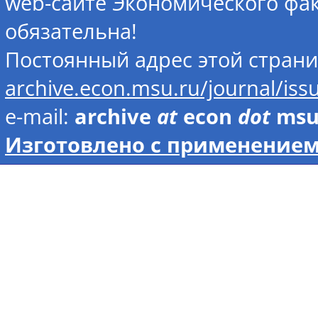
web-сайте Экономического фак
обязательна!
Постоянный адрес этой стран
archive.econ.msu.ru/journal/is
e-mail:
archive
at
econ
dot
ms
Изготовлено с применением 