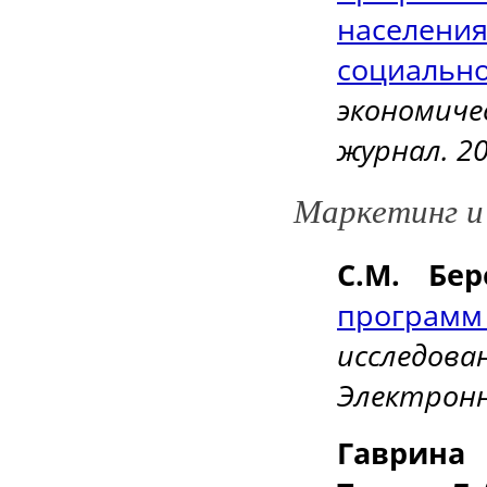
населен
социальн
экономич
журнал. 2
Маркетинг и
С.М. Бер
программ
исследов
Электронн
Гаврина 