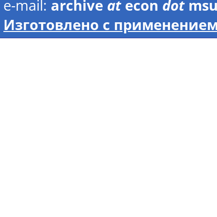
e-mail:
archive
at
econ
dot
ms
Изготовлено с применением 