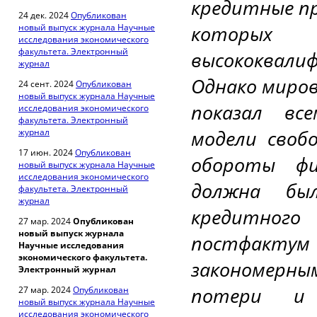
кредитные п
24 дек. 2024
Опубликован
которых
новый выпуск журнала Научные
исследования экономического
факультета. Электронный
высококвали
журнал
Однако миров
24 сент. 2024
Опубликован
новый выпуск журнала Научные
показал вс
исследования экономического
факультета. Электронный
модели своб
журнал
17 июн. 2024
Опубликован
обороты фи
новый выпуск журнала Научные
исследования экономического
должна был
факультета. Электронный
журнал
кредитного
27 мар. 2024
Опубликован
новый выпуск журнала
постфактум 
Научные исследования
экономического факультета.
закономерн
Электронный журнал
потери и 
27 мар. 2024
Опубликован
новый выпуск журнала Научные
исследования экономического