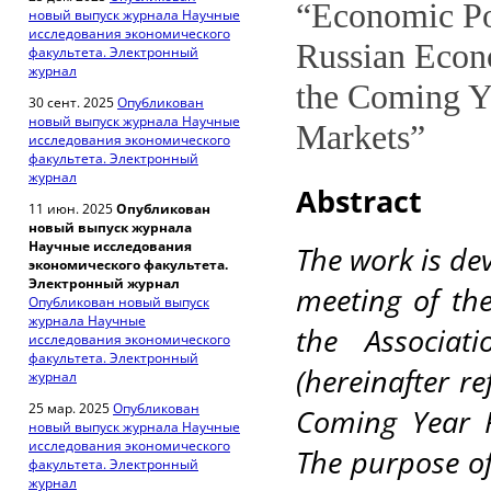
“Economic Pol
новый выпуск журнала Научные
исследования экономического
Russian Econ
факультета. Электронный
журнал
the Coming Y
30 сент. 2025
Опубликован
новый выпуск журнала Научные
Markets”
исследования экономического
факультета. Электронный
журнал
Abstract
11 июн. 2025
Опубликован
новый выпуск журнала
Научные исследования
The work is dev
экономического факультета.
Электронный журнал
meeting of the
Опубликован новый выпуск
журнала Научные
the
Associa
исследования экономического
факультета. Электронный
(hereinafter r
журнал
25 мар. 2025
Опубликован
Coming Year 
новый выпуск журнала Научные
исследования экономического
The purpose of
факультета. Электронный
журнал