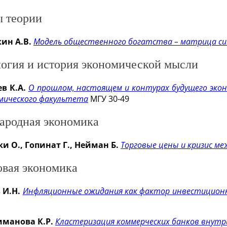
 теории
ин А.В.
Модель общественного богатства – матрица си
огия и история экономической мысли
в К.А.
О прошлом, настоящем и контурах будущего экон
мического факультета
МГУ 30-49
родная экономика
и О., Гопинат Г., Нейман Б.
Торговые цены и кризис ме
вая экономика
 И.Н.
Инфляционные ожидания как фактор инвестиционн
иманова К.Р.
Кластеризация коммерческих банков внутр