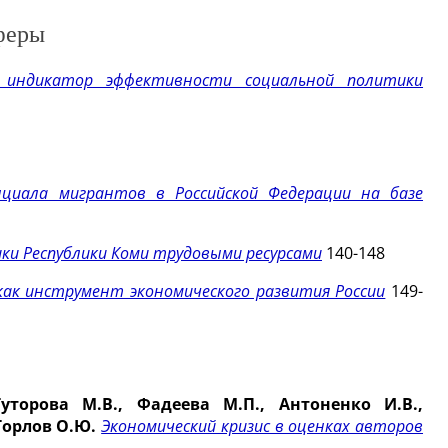
феры
 индикатор эффективности социальной политики
циала мигрантов в Российской Федерации на базе
ки Республики Коми трудовыми ресурсами
140-148
 как инструмент экономического развития России
149-
Гуторова М.В., Фадеева М.П., Антоненко И.В.,
 Горлов О.Ю.
Экономический кризис в оценках авторов