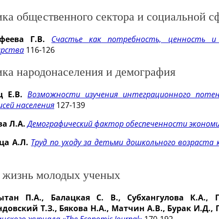
ка общественного сектора и социальной с
феева Г.В.
Счастье как потребность, ценность и
арства
116-126
ка народонаселения и демография
 Е.В.
Возможности изучения интеграционного потен
исей населения
127-139
а Л.А.
Демографический фактор обеспеченности экономи
ца А.Л.
Труд по уходу за детьми дошкольного возраста
 жизнь молодых ученых
ытан П.А., Балацкая С. В., Субхангулова К.А., 
довский Т.З., Бякова Н.А., Матчин А.В., Бурак И.Д.,