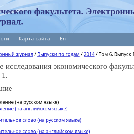
ческого факультета. Электронн
рнал.
сти
Карта сайта
En
онный журнал
/
Выпуски по годам
/
2014
/
Том 6. Выпуск 1
 исследования экономического факульт
 1.
ание
ление (на русском языке)
ление (на английском языке)
ительное слово (на русском языке)
ительное слово (на английском языке)