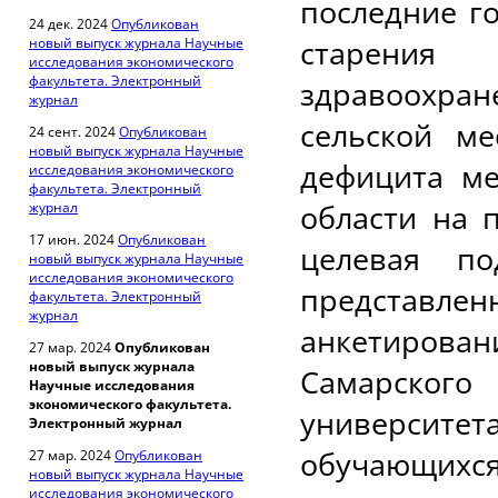
последние г
24 дек. 2024
Опубликован
старения
новый выпуск журнала Научные
исследования экономического
факультета. Электронный
здравоохран
журнал
сельской ме
24 сент. 2024
Опубликован
новый выпуск журнала Научные
дефицита ме
исследования экономического
факультета. Электронный
области на 
журнал
17 июн. 2024
Опубликован
целевая по
новый выпуск журнала Научные
исследования экономического
представлен
факультета. Электронный
журнал
анкетирова
27 мар. 2024
Опубликован
новый выпуск журнала
Самарского
Научные исследования
экономического факультета.
университ
Электронный журнал
обучающихс
27 мар. 2024
Опубликован
новый выпуск журнала Научные
исследования экономического