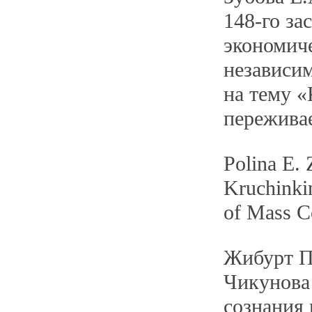
148-го за
экономич
независи
на тему «
пережива
Polina E. 
Kruchinki
of Mass C
Жибурт П.
Чикунова
сознания