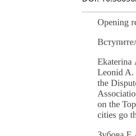
Opening r
Вступите
Еkaterina 
Leonid A.
the Disput
Associati
on the To
cities go 
Зубова Е.