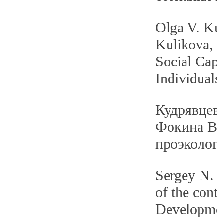
Olga V. K
Kulikova, 
Social Cap
Individual
Кудрявцев
Фокина В
проэколо
Sergey N.
of the con
Developme