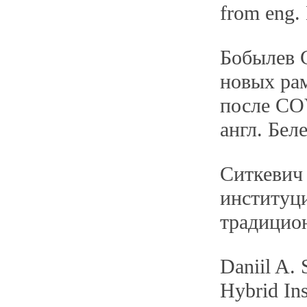
from eng. 
Бобылев С
новых рам
после CO
англ. Бел
Ситкевич
институц
традицио
Daniil A. 
Hybrid Ins