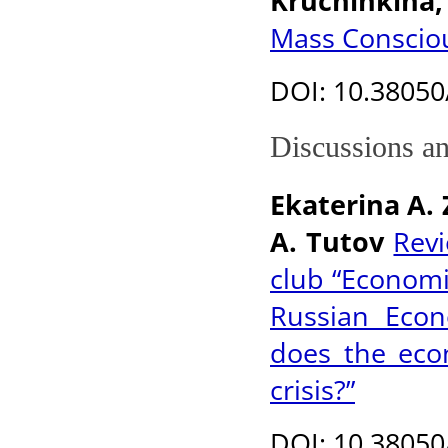
Kruchinkina,
Mass Consciou
DOI: 10.38050
Discussions a
Еkaterina А.
A. Tutov
Revi
club “Economic
Russian Eco
does the eco
crisis?”
DOI: 10.38050