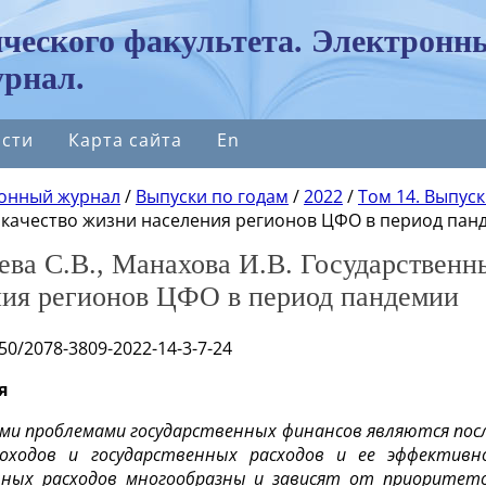
ческого факультета. Электронн
рнал.
сти
Карта сайта
En
онный журнал
/
Выпуски по годам
/
2022
/
Том 14. Выпуск
 качество жизни населения регионов ЦФО в период пан
ва С.В., Манахова И.В. Государственн
ния регионов ЦФО в период пандемии
050/2078-3809-2022-14-3-7-24
я
ми проблемами государственных финансов являются по
оходов и государственных расходов и ее эффективно
ных расходов многообразны и зависят от приоритето