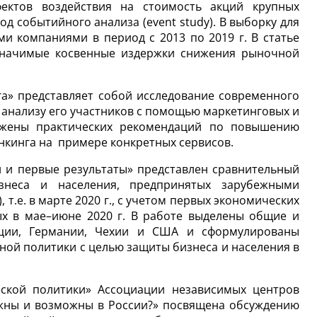
ектов воздействия на стоимость акций крупных
 событийного анализа (event study). В выборку для
 компаниями в период с 2013 по 2019 г. В статье
 значимые косвенные издержки снижения рыночной
га» представляет собой исследование современного
 анализу его участников с помощью маркетинговых и
ложены практических рекомендаций по повышению
нкинга на примере конкретных сервисов.
 и первые результаты» представлен сравнительный
знеса и населения, предпринятых зарубежными
 т.е. в марте 2020 г., с учетом первых экономических
ых в мае–июне 2020 г. В работе выделены общие и
нции, Германии, Чехии и США и сформулированы
ой политики с целью защиты бизнеса и населения в
еской политики» Ассоциации независимых центров
ужны и возможны в России?» посвящена обсуждению