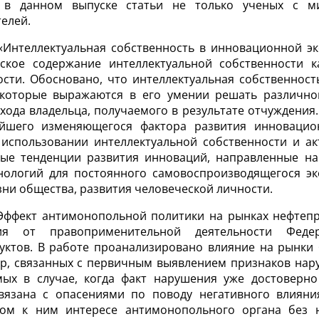
т в данном выпуске статьи не только ученых с 
елей.
«Интеллектуальная собственность в инновационной эк
ское содержание интеллектуальной собственности 
ости. Обосновано, что интеллектуальная собственност
 которые выражаются в его умении решать различног
охода владельца, получаемого в результате отчуждения
йшего изменяющегося фактора развития инновацион
 использовании интеллектуальной собственности и а
ые тенденции развития инноваций, направленные на
нологий для постоянного самовоспроизводящегося эк
зни общества, развития человеческой личности.
«Эффект антимонопольной политики на рынках нефтепр
вия от правоприменительной деятельности Фед
уктов. В работе проанализировано влияние на рынки 
ер, связанных с первичным выявлением признаков нар
ых в случае, когда факт нарушения уже достоверно 
вязана с опасениями по поводу негативного влиян
ном к ним интересе антимонопольного органа без 