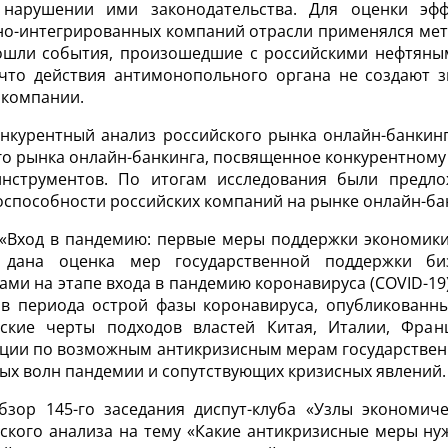
 нарушении ими законодательства. Для оценки эфф
но-интегрированных компаний отрасли применялся метод
ошли события, произошедшие с российскими нефтяными
 что действия антимонопольного органа не создают
 компании.
онкурентный анализ российского рынка онлайн-банкин
го рынка онлайн-банкинга, посвященное конкурентному
инструментов. По итогам исследования были пред
оспособности российских компаний на рынке онлайн-ба
«Вход в пандемию: первые меры поддержки экономики
 дана оценка мер государственной поддержки би
ами на этапе входа в пандемию коронавируса (COVID-19),
ов периода острой фазы коронавируса, опубликованн
еские черты подходов властей Китая, Италии, Фра
ции по возможным антикризисным мерам государственн
вых волн пандемии и сопутствующих кризисных явлений.
бзор 145-го заседания диспут-клуба «Узлы экономич
ского анализа на тему «Какие антикризисные меры н