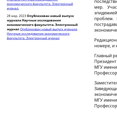
последств
экономического факультета. Электронный
мер. Учас
журнал.
эпидемией
28 мар. 2023
Опубликован новый выпуск
проблем. 
журнала Научные исследования
пострада
экономического факультета. Электронный
журнал
Опубликован новый выпуск журнала
экономичес
Научные исследования экономического
факультета. Электронный журнал
Редакцион
номере, и 
Главный р
Президент
МГУ имени
Профессор 
Заместител
Заведующи
экономиче
МГУ имени
Профессор 