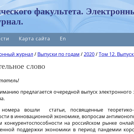
ческого факультета. Электронн
рнал.
сти
Карта сайта
En
онный журнал
/
Выпуски по годам
/
2020
/
Том 12. Выпуск
тельное слово
итатель!
иманию предлагается очередной выпуск электронного 
а.
 номера вошли статьи, посвященные теоретико-м
ости в инновационной экономике, вопросам антимонопо
м конкурентоспособности на российском рынке онлай
венной поддержки экономики в период пандемии кор