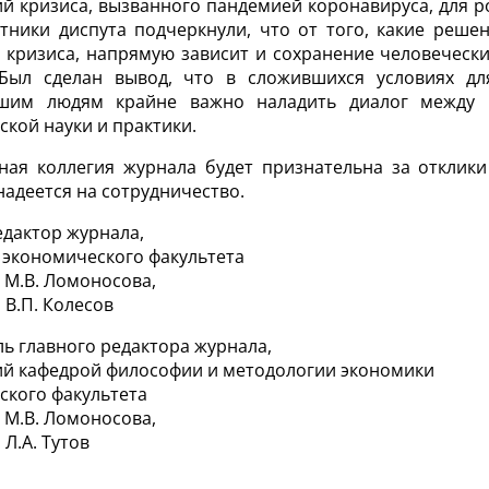
ий кризиса, вызванного пандемией коронавируса, для 
тники диспута подчеркнули, что от того, какие реше
 кризиса, напрямую зависит и сохранение человеческ
Был сделан вывод, что в сложившихся условиях дл
вшим людям крайне важно наладить диалог между п
кой науки и практики.
ная коллегия журнала будет признательна за отклик
надеется на сотрудничество.
едактор журнала,
 экономического факультета
 М.В. Ломоносова,
В.П. Колесов
ь главного редактора журнала,
й кафедрой философии и методологии экономики
ского факультета
 М.В. Ломоносова,
Л.А. Тутов