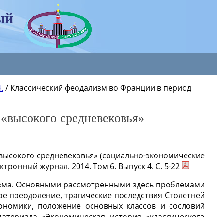
ый
.
/
Классический феодализм во Франции в период
«высокого средневековья»
высокого средневековья» (социально-экономические
тронный журнал. 2014. Том 6. Выпуск 4. С. 5-22
изма. Основными рассмотренными здесь проблемами
нное преодоление, трагические последствия Столетней
ономики, положение основных классов и сословий
атериала «Экономическая история «классического