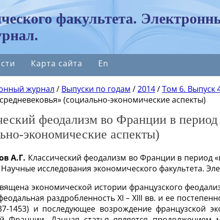
ческого факультета. Электронн
рнал.
сти
Карта сайта
En
онный журнал
/
Выпуски по годам
/
2014
/
Том 6. Выпуск 4
 средневековья» (социально-экономические аспекты)
ческий феодализм во Франции в период 
льно-экономические аспекты)
в А.Г.
Классический феодализм во Франции в период «
 Научные исследования экономического факультета. Элек
священа экономической истории французского феодал
феодальная раздробленность XI – XIII вв. и ее постепе
37-1453) и последующее возрождение французской эк
й Франции. Данная статья является продолжением м