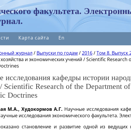
ческого факультета. Электронн
рнал.
сти
Карта сайта
En
онный журнал
/
Выпуски по годам
/
2016
/
Том 8. Выпуск 2
хозяйства и экономических учений / Scientific Research o
octrines
е исследования кафедры истории народ
/ Scientific Research of the Department o
c Doctrines
ая М.А., Худокормов А.Г.
Научные исследования кафе
Научные исследования экономического факультета. Электр
показано становление и развитие одной из ведущих 