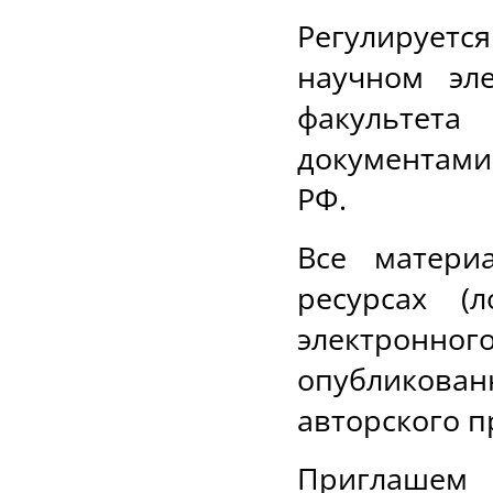
Регулируетс
научном эл
факультет
документами
РФ.
Все матери
ресурсах (
электрон
опубликов
авторского п
Приглаше