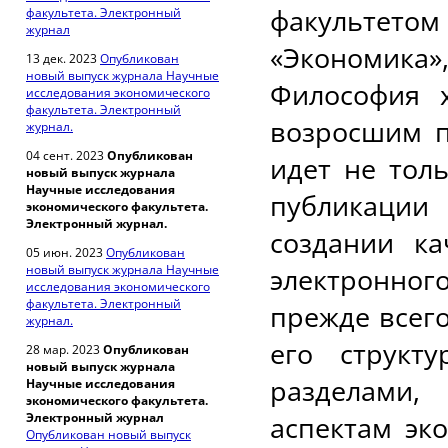
факультет
факультета. Электронный
журнал
«Экономик
13 дек. 2023
Опубликован
новый выпуск журнала Научные
Философия х
исследования экономического
факультета. Электронный
возросшим п
журнал.
04 сент. 2023
Опубликован
идет не тол
новый выпуск журнала
Научные исследования
публикации 
экономического факультета.
Электронный журнал.
создании ка
05 июн. 2023
Опубликован
новый выпуск журнала Научные
электронно
исследования экономического
факультета. Электронный
прежде всег
журнал.
его структ
28 мар. 2023
Опубликован
новый выпуск журнала
разделами,
Научные исследования
экономического факультета.
Электронный журнал
аспектам эк
Опубликован новый выпуск