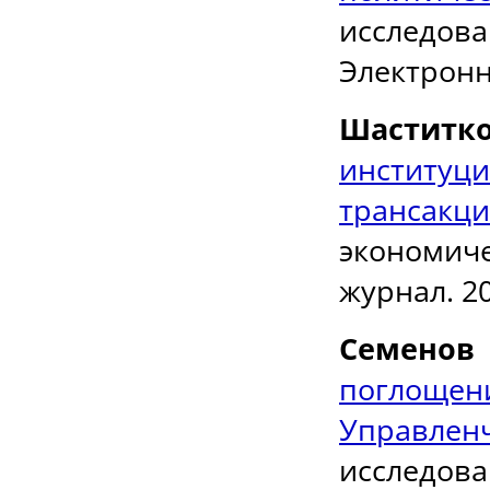
исследов
Электронны
Шаститк
институц
трансакц
экономич
журнал. 20
Семенов
поглоще
Управле
исследов