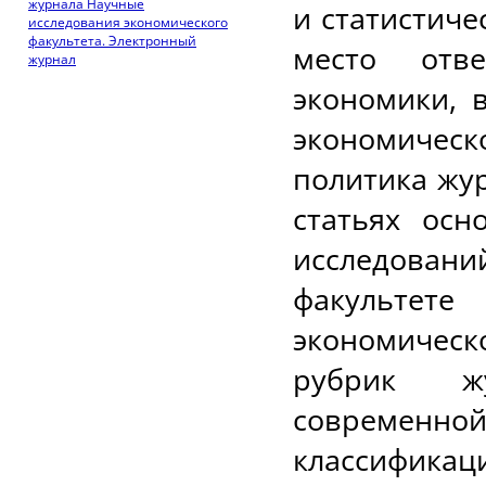
журнала Научные
и статистич
исследования экономического
факультета. Электронный
место отв
журнал
экономики, 
экономичес
политика жу
статьях ос
исследован
факультет
экономичес
рубрик ж
совреме
классифика