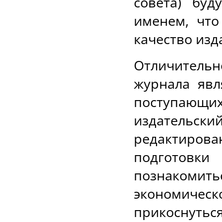
совета) бу
именем, что
качество из
Отличитель
журнала явл
поступающи
издательск
редактиров
подготовк
познакомить
экономиче
прикоснуться