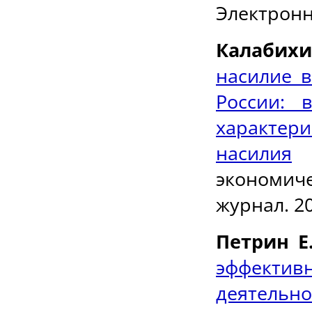
Электронны
Калабихи
насилие 
России: 
характери
насилия
/
экономич
журнал. 20
Петрин Е.
эффект
деятельно