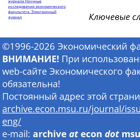
журнала Научные
исследования экономического
факультета. Электронный
Ключевые с
журнал
©1996-2026 Экономический фа
ВНИМАНИЕ!
При использован
web-сайте Экономического фак
обязательна!
Постоянный адрес этой стран
archive.econ.msu.ru/journal/is
eng/
e-mail:
archive
at
econ
dot
ms