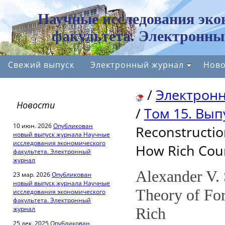
Научные исследования эко
факультета. Электронны
Свежий выпуск
Электронный журнал
Ново
/
Электрон
Новости
/
Том 15. Вып
10 июн. 2026
Опубликован
Reconstructio
новый выпуск журнала Научные
исследования экономического
How Rich Coun
факультета. Электронный
журнал
Alexander V. 
23 мар. 2026
Опубликован
новый выпуск журнала Научные
Theory of Fo
исследования экономического
факультета. Электронный
журнал
Rich
25 дек. 2025
Опубликован