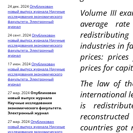
24 дек. 2024
Опубликован
Volume III exa
новый выпуск журнала Научные
исследования экономического
average rate
факультета. Электронный
журнал
redistributin
24 сент. 2024
Опубликован
новый выпуск журнала Научные
industries in f
исследования экономического
факультета. Электронный
prices: prices
журнал
17 июн. 2024
Опубликован
prices for capi
новый выпуск журнала Научные
исследования экономического
факультета. Электронный
The law of th
журнал
international l
27 мар. 2024
Опубликован
новый выпуск журнала
is redistrib
Научные исследования
экономического факультета.
Электронный журнал
reconstructe
27 мар. 2024
Опубликован
countries got 
новый выпуск журнала Научные
исследования экономического