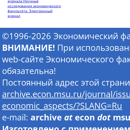
журнала Научные
исследования экономического
факультета. Электронный
журнал
©1996-2026 Экономический фа
ВНИМАНИЕ!
При использован
web-сайте Экономического фак
обязательна!
Постоянный адрес этой стран
archive.econ.msu.ru/journal/is
economic_aspects/?SLANG=Ru
e-mail:
archive
at
econ
dot
ms
Изготовлено с применением 