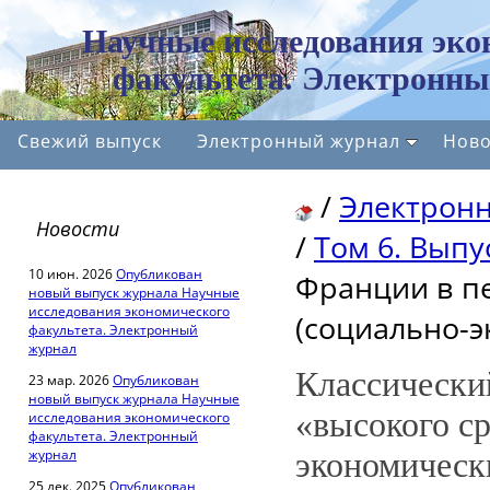
Научные исследования эко
факультета. Электронны
Свежий выпуск
Электронный журнал
Ново
/
Электрон
Новости
/
Том 6. Выпус
10 июн. 2026
Опубликован
Франции в п
новый выпуск журнала Научные
исследования экономического
(социально-э
факультета. Электронный
журнал
Классически
23 мар. 2026
Опубликован
новый выпуск журнала Научные
«высокого ср
исследования экономического
факультета. Электронный
журнал
экономическ
25 дек. 2025
Опубликован