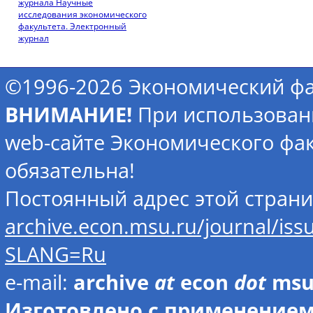
журнала Научные
исследования экономического
факультета. Электронный
журнал
©1996-2026 Экономический фа
ВНИМАНИЕ!
При использован
web-сайте Экономического фак
обязательна!
Постоянный адрес этой стран
archive.econ.msu.ru/journal/is
SLANG=Ru
e-mail:
archive
at
econ
dot
ms
Изготовлено с применением 