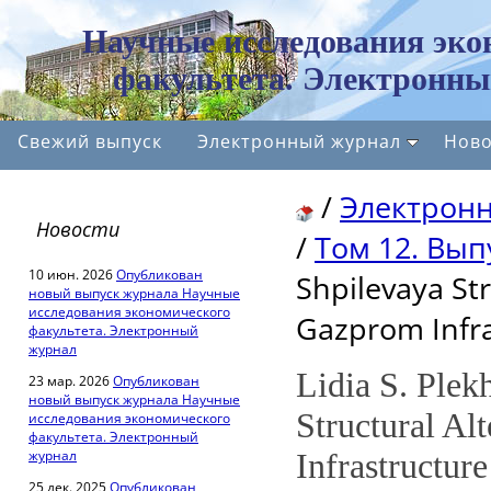
Научные исследования эко
факультета. Электронны
Свежий выпуск
Электронный журнал
Ново
/
Электрон
Новости
/
Том 12. Выпу
10 июн. 2026
Опубликован
Shpilevaya Str
новый выпуск журнала Научные
исследования экономического
Gazprom Infra
факультета. Электронный
журнал
Lidia S. Plek
23 мар. 2026
Опубликован
новый выпуск журнала Научные
Structural Al
исследования экономического
факультета. Электронный
журнал
Infrastructure
25 дек. 2025
Опубликован