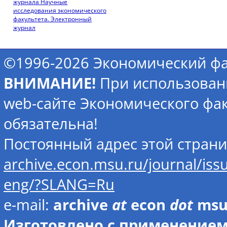
журнала Научные
исследования экономического
факультета. Электронный
журнал
©1996-2026 Экономический фа
ВНИМАНИЕ!
При использован
web-сайте Экономического фак
обязательна!
Постоянный адрес этой стран
archive.econ.msu.ru/journal/iss
eng/?SLANG=Ru
e-mail:
archive
at
econ
dot
ms
Изготовлено с применением 