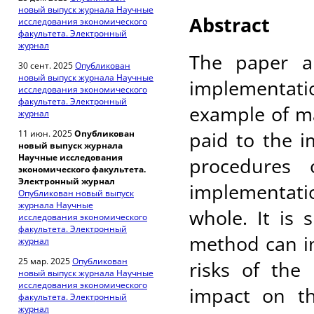
новый выпуск журнала Научные
Abstract
исследования экономического
факультета. Электронный
журнал
The paper an
30 сент. 2025
Опубликован
новый выпуск журнала Научные
implementati
исследования экономического
факультета. Электронный
example of mai
журнал
paid to the 
11 июн. 2025
Опубликован
новый выпуск журнала
Научные исследования
procedures
экономического факультета.
Электронный журнал
implementati
Опубликован новый выпуск
журнала Научные
whole. It is
исследования экономического
факультета. Электронный
method can in
журнал
25 мар. 2025
Опубликован
risks of the 
новый выпуск журнала Научные
исследования экономического
impact on th
факультета. Электронный
журнал