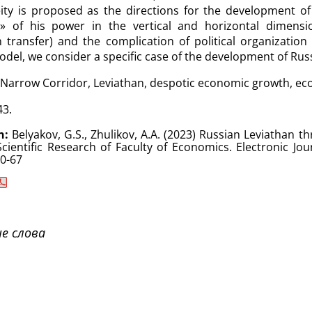
ty is proposed as the directions for the development of t
» of his power in the vertical and horizontal dimension
n transfer) and the complication of political organizati
del, we consider a specific case of the development of Rus
Narrow Corridor, Leviathan, despotic economic growth, eco
43.
n:
Belyakov, G.S., Zhulikov, A.A.
(2023)
Russian Leviathan th
Scientific Research of Faculty of Economics. Electronic Jour
50-67
е слова