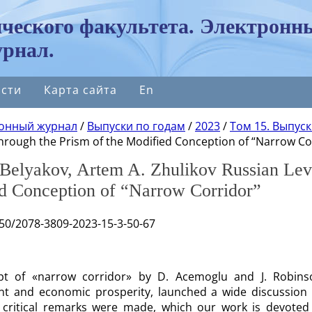
ческого факультета. Электронн
рнал.
сти
Карта сайта
En
онный журнал
/
Выпуски по годам
/
2023
/
Том 15. Выпуск
hrough the Prism of the Modified Conception of “Narrow Co
 Belyakov, Artem A. Zhulikov Russian Levi
d Conception of “Narrow Corridor”
050/2078-3809-2023-15-3-50-67
t of «narrow corridor» by D. Acemoglu and J. Robinson
t and economic prosperity, launched a wide discussion in 
critical remarks were made, which our work is devoted 