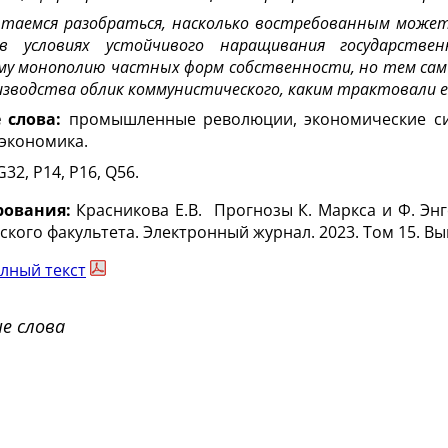
таемся разобраться, насколько востребованным может 
 в условиях устойчивого наращивания государств
му монополию частных форм собственности, но тем сам
изводства облик коммунистического, каким трактовали е
 слова:
промышленные революции, экономические сис
 экономика.
G32, P14, P16, Q56.
рования:
Красникова Е.В.
Прогнозы К. Маркса и Ф. Эн
кого факультета. Электронный журнал. 2023. Том 15. Выпу
лный текст
е слова