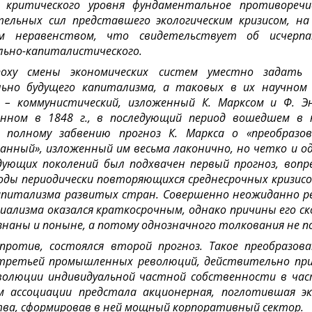
 критического уровня фундаментальное противореч
тельных сил представшего экологическим кризисом, н
ым неравенством, что свидетельствует об исчерпа
льно-капиталистического.
оху смены экономических систем уместно задать 
ьно будущего капитализма, а таковых в их научном 
, – коммунистический, изложенный К. Марксом и Ф. Э
анном в 1848 г., в последующий период вошедшем в 
 полному забвению прогноз К. Маркса о «преобразов
ванный», изложенный им весьма лаконично, но четко и 
едующих поколений был подхвачен первый прогноз, вопр
оды периодически повторяющихся среднесрочных кризисов
апитализма развитых стран. Совершенно неожиданно рев
циализма оказался краткосрочным, однако причины его ск
знаны и поныне, а потому однозначного толкования не п
против, состоялся второй прогноз. Такое преобразов
третьей промышленных революций, действительно прин
эволюции индивидуальной частной собственности в час
 ассоциации предстала акционерная, поглотившая эк
тва, сформировав в ней мощный корпоративный сектор.