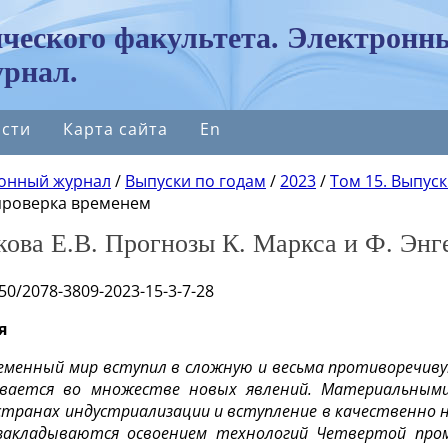
ческого факультета. Электронн
рнал.
сти
Карта сайта
En
онный журнал
/
Выпуски по годам
/
2023
/
Том 15. Выпуск
 проверка временем
ова Е.В. Прогнозы К. Маркса и Ф. Энг
050/2078-3809-2023-15-3-7-28
я
еменный мир вступил в сложную и весьма противоречиву
вается во множестве новых явлений. Материальным
транах индустриализации и вступление в качественно 
закладываются освоением технологий Четвертой про