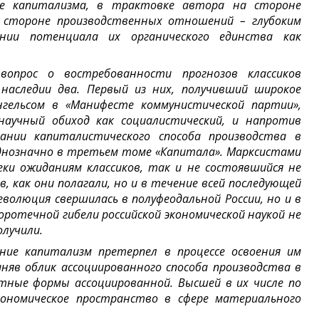
ие капитализма, в трактовке автора на стороне
а стороне производственных отношений – глубоким
нии потенциала их органического единства как
вопрос о востребованности прогнозов классиков
наследии два. Первый из них, получивший широкое
нгельсом в «Манифесте коммунистической партии»,
научный обиход как социалистический, и напротив
ании капиталистического способа производства в
однозначно в третьем томе «Капитала». Марксистами
еки ожиданиям классиков, так и не состоявшийся не
, как они полагали, но и в течение всей последующей
олюция свершилась в полуфеодальной России, но и в
оротечной гибели российской экономической наукой не
олучили.
ание капитализм претерпел в процессе освоения им
яв облик ассоциированного способа производства в
тные формы ассоциированной. Высшей в их числе по
ономическое пространство в сфере материального