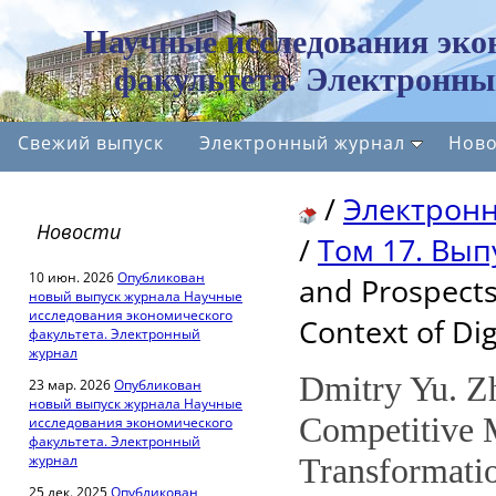
Научные исследования эко
факультета. Электронны
Свежий выпуск
Электронный журнал
Ново
/
Электрон
Новости
/
Том 17. Вып
10 июн. 2026
Опубликован
and Prospects
новый выпуск журнала Научные
исследования экономического
Context of Di
факультета. Электронный
журнал
Dmitry Yu. Z
23 мар. 2026
Опубликован
новый выпуск журнала Научные
Competitive M
исследования экономического
факультета. Электронный
журнал
Transformati
25 дек. 2025
Опубликован