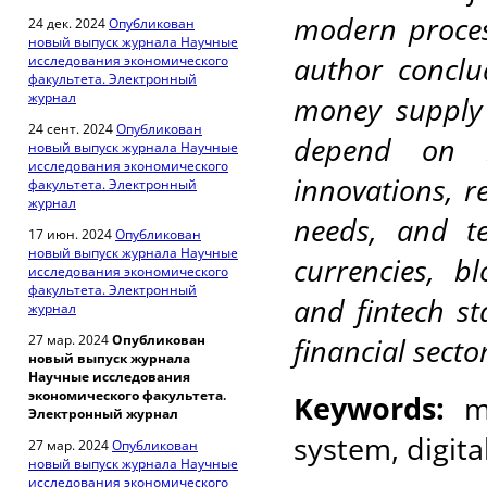
modern process
24 дек. 2024
Опубликован
новый выпуск журнала Научные
author conclu
исследования экономического
факультета. Электронный
журнал
money supply 
24 сент. 2024
Опубликован
depend on ma
новый выпуск журнала Научные
исследования экономического
innovations, r
факультета. Электронный
журнал
needs, and te
17 июн. 2024
Опубликован
новый выпуск журнала Научные
currencies, b
исследования экономического
факультета. Электронный
and fintech st
журнал
27 мар. 2024
Опубликован
financial sector
новый выпуск журнала
Научные исследования
экономического факультета.
Keywords:
m
Электронный журнал
system, digita
27 мар. 2024
Опубликован
новый выпуск журнала Научные
исследования экономического