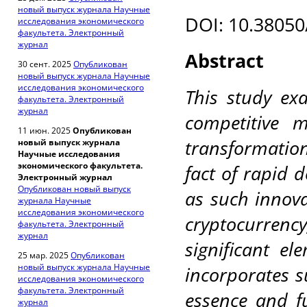
новый выпуск журнала Научные
DOI: 10.38050
исследования экономического
факультета. Электронный
журнал
Abstract
30 сент. 2025
Опубликован
новый выпуск журнала Научные
исследования экономического
This study ex
факультета. Электронный
журнал
competitive 
11 июн. 2025
Опубликован
transformation
новый выпуск журнала
Научные исследования
экономического факультета.
fact of rapid d
Электронный журнал
Опубликован новый выпуск
as such innova
журнала Научные
исследования экономического
cryptocurren
факультета. Электронный
журнал
significant el
25 мар. 2025
Опубликован
новый выпуск журнала Научные
incorporates s
исследования экономического
факультета. Электронный
essence and f
журнал