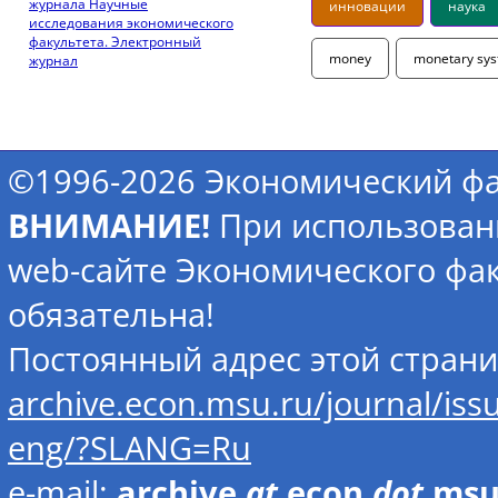
журнала Научные
инновации
наука
исследования экономического
факультета. Электронный
money
monetary sy
журнал
©1996-2026 Экономический фа
ВНИМАНИЕ!
При использован
web-сайте Экономического фак
обязательна!
Постоянный адрес этой стран
archive.econ.msu.ru/journal/is
eng/?SLANG=Ru
e-mail:
archive
at
econ
dot
ms