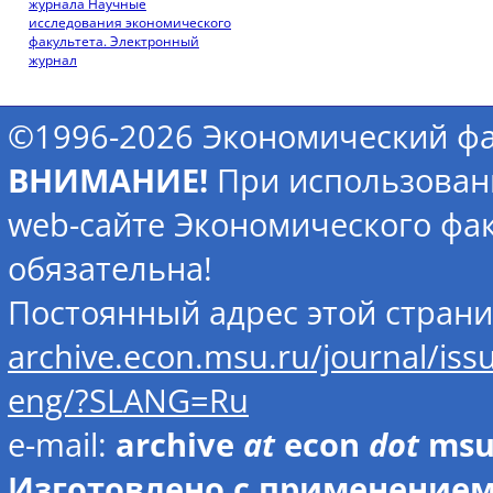
журнала Научные
исследования экономического
факультета. Электронный
журнал
©1996-2026 Экономический фа
ВНИМАНИЕ!
При использован
web-сайте Экономического фак
обязательна!
Постоянный адрес этой стран
archive.econ.msu.ru/journal/is
eng/?SLANG=Ru
e-mail:
archive
at
econ
dot
ms
Изготовлено с применением 