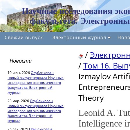
Научные исследования эко
факультета. Электронны
Свежий выпуск
Электронный журнал
Ново
/
Электрон
Новости
/
Том 16. Вып
10 июн. 2026
Опубликован
Izmaylov Artifi
новый выпуск журнала Научные
исследования экономического
Entrepreneurs
факультета. Электронный
журнал
Theory
23 мар. 2026
Опубликован
новый выпуск журнала Научные
Leonid A. Tut
исследования экономического
факультета. Электронный
журнал
Intelligence i
25 дек. 2025
Опубликован